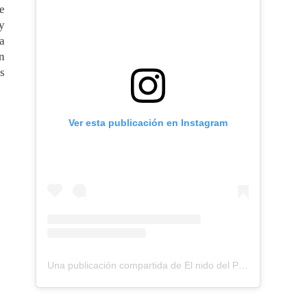
e
y
a
n
as
Ver esta publicación en Instagram
Una publicación compartida de El nido del Paraguas (@elnidodelparaguas)