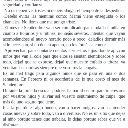
seguridad y confianza.
-No os deben ver tristes ni debéis alargar el tiempo de la despedida.
-Debéis evitar las mentiras como: Mamá viene enseguida o los
chantajes: No llores que me pongo triste.
-El mes de Septiembre va a ser complicado para toda la familia en
cuanto a horarios y a rutinas, no seáis severos, intentad que vayan
acomodandose al nuevo horario poco a poco, dejadlos dormir más
si lo necesitan, si no tienen apetito, no los forcéis a comer...
-Aprovechad para contarle cuentos a vuestros hijos donde aprzcan
niños que van al cole para que ellos se sientan identificados y sobre
todo, dejad que se exprese, dejad que muestre enfado o triteza, ya
vendran las sonrisas siempre que vosotros la tengáis.
Es un mal trago para algunos niños que se pasa en una o dos
semanas. En Febrero ni os acordaréis de lo que costó el mes de
Septiembre.
Durante la jornada escolar podréis llamar al centro para interesaros
por vuestros hijos y aliviar así vuestro sentimiento de culpa, que
más de uno seguro que tiene.
Ir a la guarde es algo bueno, van a hacer amigos, van a aprender
cosas nuevas y sobre todo, van a divertirse. No es un sitio que dejes
al niño porque tienes que trabajar, lo dejas porque sabes que va a
disfrutar.