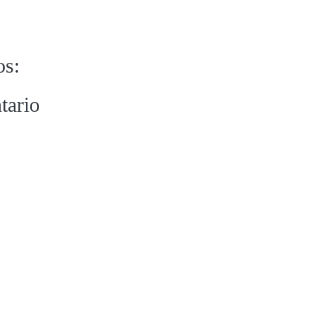
os:
tario