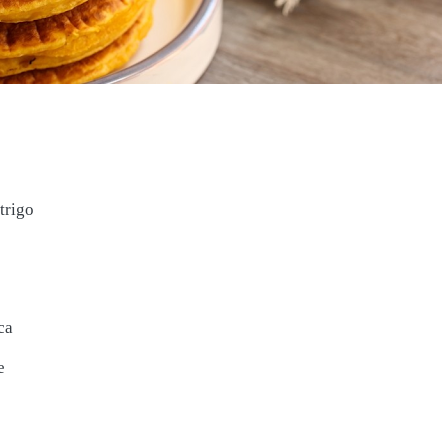
trigo
ca
e