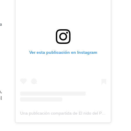
a
Ver esta publicación en Instagram
,
l
Una publicación compartida de El nido del Paraguas (@elnidodelparaguas)