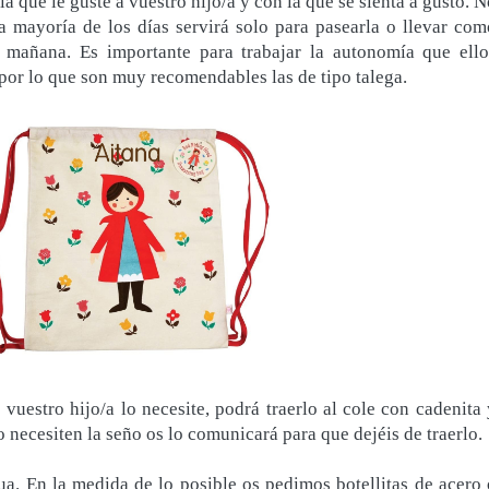
 que le guste a vuestro hijo/a y con la que se sienta a gusto. N
 mayoría de los días servirá solo para pasearla o llevar com
mañana. Es importante para trabajar la autonomía que ello
 por lo que son muy recomendables las de tipo talega.
vuestro hijo/a lo necesite, podrá traerlo al cole con cadenita 
 necesiten la seño os lo comunicará para que dejéis de traerlo.
gua. En la medida de lo posible os pedimos botellitas de acero 