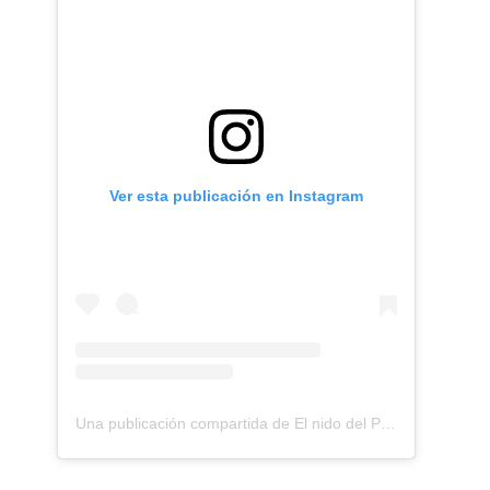
e
Ver esta publicación en Instagram
Una publicación compartida de El nido del Paraguas (@elnidodelparaguas)