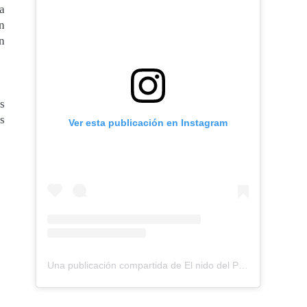
a
n
n
s
is
Ver esta publicación en Instagram
Una publicación compartida de El nido del Paraguas (@elnidodelparaguas)