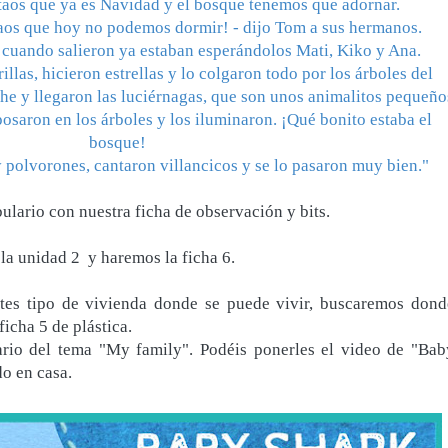
ertaos que ya es Navidad y el bosque tenemos que adornar.
ntaos que hoy no podemos dormir! - dijo Tom a sus hermanos.
y cuando salieron ya estaban esperándolos Mati, Kiko y Ana.
illas, hicieron estrellas y lo colgaron todo por los árboles del
e y llegaron las luciérnagas, que son unos animalitos pequeño
posaron en los árboles y los iluminaron. ¡Qué bonito estaba el
bosque!
polvorones, cantaron villancicos y se lo pasaron muy bien."
ulario con nuestra ficha de observación y bits.
la unidad 2 y haremos la ficha 6.
ntes tipo de vivienda donde se puede vivir, buscaremos dond
icha 5 de plástica.
rio del tema "My family". Podéis ponerles el video de "Bab
do en casa.