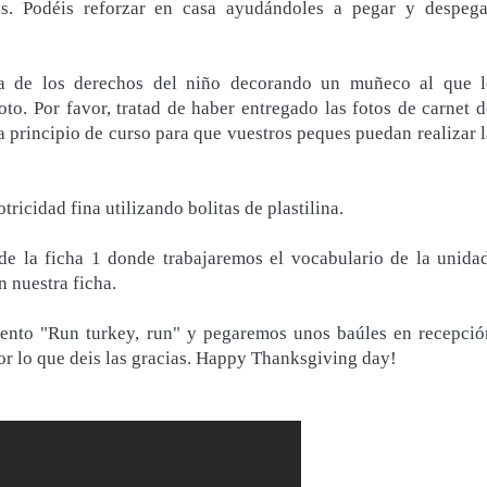
as. Podéis reforzar en casa ayudándoles a pegar y despega
ía de los derechos del niño decorando un muñeco al que l
o. Por favor, tratad de haber entregado las fotos de carnet d
a principio de curso para que vuestros peques puedan realizar l
ricidad fina utilizando bolitas de plastilina.
de la ficha 1 donde trabajaremos el vocabulario de la unidad
n nuestra ficha.
uento "Run turkey, run" y pegaremos unos baúles en recepció
por lo que deis las gracias. Happy Thanksgiving day!