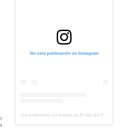
Ver esta publicación en Instagram
Una publicación compartida de El nido del Paraguas (@elnidodelparaguas)
o
n