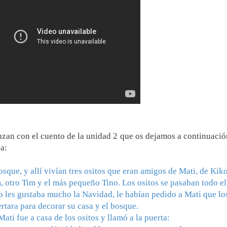
nzan con el cuento de la unidad 2 que os dejamos a continuació
sa:
osque, y allí vivían tres ositos que eran amigos de Mati, de Kik
 otro Tim y el más pequeño Tino. Los ositos se pasaban todo el
 les gustaba mucho la Navidad, le habían pedido a Mati que lo
rtara para decorar su casa y el bosque.
ti fue a casa de los ositos y llamó a la puerta: