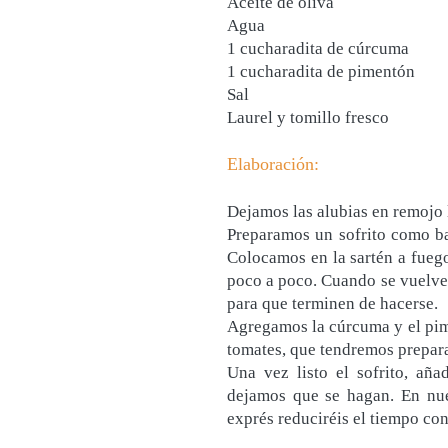
Aceite de oliva
Agua
1 cucharadita de cúrcuma
1 cucharadita de pimentón
Sal
Laurel y tomillo fresco
Elaboración:
Dejamos las alubias en remojo 
Preparamos un sofrito como bas
Colocamos en la sartén a fueg
poco a poco. Cuando se vuelven
para que terminen de hacerse.
Agregamos la cúrcuma y el pim
tomates, que tendremos preparad
Una vez listo el sofrito, aña
dejamos que se hagan. En nue
exprés reduciréis el tiempo co