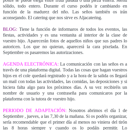
postre se puede elegir entre fruta pasada o una pieza entera. Menú
sólido, todo entero. Durante el curso podéis ir cambiando en
función de la madurez del nño. Las seños también os irán
aconsejando. El catering que nos sirve es Aljacatering.
BLOG:
Tiene la función de informaros de todos los eventos, las
fiestas, actividades y es una ventanita al interior de la clase de
vuestro hijo. Aparecerán fotos de aquellos niños que sus padres lo
autoricen. Los que no quieran, aparecerá la cara pixelada. En
Septiembre os pasaremos las autorizaciones.
AGENDA ELECTRÓNICA:
La comunicación con las seños es a
través de una plataforma digital. Todas las cosas que hagan vuestros
hijos en el cole quedará registrado y a la hora de la salida os llegará
un mail con todas las actividades, las comidas, las deposiciones y si
hiciera falta algo para los próximos días. A su vez recibiréis un
nombre de usuario y una contraseña para comunicaros por la
plataforma con la tutora de vuestro hijo.
PERIODO DE ADAPTACIÓN:
Nosotros abrimos el día 1 de
Septiembre , jueves, a las 7,30 de la mañana. Si os podéis organizar,
sería recomendable que el primer día al menos no viniera del tirón
las 8 horas siempre y cuando os lo podáis permitir. Lo