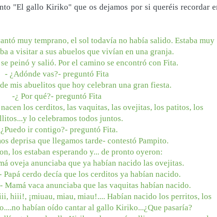
to "El gallo Kiriko" que os dejamos por si queréis recordar e
antó muy temprano, el sol todavía no había salido. Estaba muy
ba a visitar a sus abuelos que vivían en una granja.
se peinó y salió. Por el camino se encontró con Fita.
- ¿Adónde vas?- preguntó Fita
 de mis abuelitos que hoy celebran una gran fiesta.
-¿ Por qué?- preguntó Fita
nacen los cerditos, las vaquitas, las ovejitas, los patitos, los
llitos...y lo celebramos todos juntos.
 ¿Puedo ir contigo?- preguntó Fita.
mos deprisa que llegamos tarde- contestó Pampito.
n, los estaban esperando y... de pronto oyeron:
amá oveja anunciaba que ya habían nacido las ovejitas.
!- Papá cerdo decía que los cerditos ya habían nacido.
 Mamá vaca anunciaba que las vaquitas habían nacido.
iii, hiii!, ¡miuau, miau, miau!.... Habían nacido los perritos, los
ro....no habían oído cantar al gallo Kiriko...¿Que pasaría?