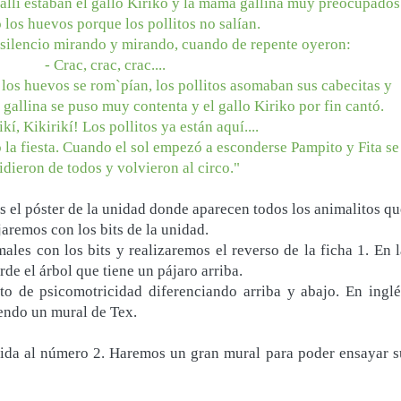
 allí estaban el gallo Kiriko y la mamá gallina muy preocupados
los huevos porque los pollitos no salían.
silencio mirando y mirando, cuando de repente oyeron:
- Crac, crac, crac....
los huevos se rom`pían, los pollitos asomaban sus cabecitas y
gallina se puso muy contenta y el gallo Kiriko por fin cantó.
ikí, Kikirikí! Los pollitos ya están aquí....
la fiesta. Cuando el sol empezó a esconderse Pampito y Fita se
idieron de todos y volvieron al circo."
 el póster de la unidad donde aparecen todos los animalitos qu
jaremos con los bits de la unidad.
ales con los bits y realizaremos el reverso de la ficha 1. En l
de el árbol que tiene un pájaro arriba.
to de psicomotricidad diferenciando arriba y abajo. En inglé
endo un mural de Tex.
ida al número 2. Haremos un gran mural para poder ensayar s