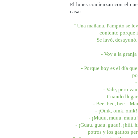
El lunes comienzan con el cuen
casa:
" Una mañana, Pampito se lev
contento porque i
Se lavó, desayunó, 
- Voy a la granja
- Porque hoy es el día que 
po
-
- Vale, pero va
Cuando llegaro
- Bee, bee, bee....M
- ¡Oink, oink, oink
- ¡Muuu, muuu, muuu!-
- ¡Guau, guau, guau!, ¡hiii, h
potros y los gatitos pe