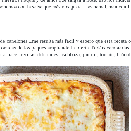
nuestros ñoquis y dejamos que salgan a flote. Eso nos indicar
 ponemos con la salsa que más nos guste....bechamel, mantequill
de canelones....me resulta más fácil y espero que esta receta o
comidas de los peques ampliando la oferta. Podéis cambiarlas 
ra hacer recetas diferentes: calabaza, puerro, tomate, brócoli