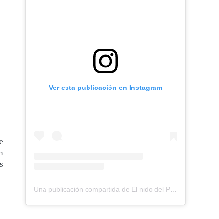
Ver esta publicación en Instagram
e
n
s
Una publicación compartida de El nido del Paraguas (@elnidodelparaguas)