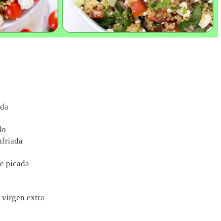
ada
do
nfriada
te picada
 virgen extra