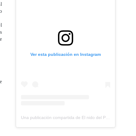
l
o
l
s
e
Ver esta publicación en Instagram
e
Una publicación compartida de El nido del Paraguas (@elnidodelparaguas)